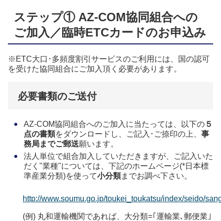
ステップ① AZ-COM協同組合への
ご加入／臨時ETCカードのお申込み
※ETC大口･多頻度割引サービスのご利用には、国の認可
を受けた協同組合にご加入頂く必要があります。
必要書類のご送付
AZ-COM協同組合へのご加入に当たっては、以下の
５
点の書類
をダウンロードし、ご記入･ご捺印の上、
事
務局までご郵送
願います。
法人単位で組合加入していただきますが、ご記入いた
だく"業種"については、下記のホームページ(*日本標
準産業分類)を使って
小分類
までお調べ下さい。
http://www.soumu.go.jp/toukei_toukatsu/index/seido/sa
(例) 丸和運輸機関であれば、大分類=｢運輸業､郵便業｣