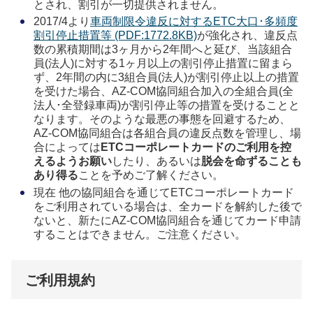
とされ、割引が一切提供されません。
2017/4より
車両制限令違反に対するETC大口･多頻度
割引停止措置等 (PDF:1772.8KB)
が強化され、違反点
数の累積期間は3ヶ月から2年間へと延び、当該組合
員(法人)に対する1ヶ月以上の割引停止措置に留まら
ず、2年間の内に3組合員(法人)が割引停止以上の措置
を受けた場合、AZ-COM協同組合加入の全組合員(全
法人･全登録車両)が割引停止等の措置を受けることと
なります。そのような最悪の事態を回避するため、
AZ-COM協同組合は各組合員の違反点数を管理し、場
合によっては
ETCコーポレートカードのご利用を控
えるようお願い
したり、あるいは
脱会を命ずることも
あり得る
ことを予めご了解ください。
現在 他の協同組合を通じてETCコーポレートカード
をご利用されている場合は、全カードを解約した後で
ないと、新たにAZ-COM協同組合を通じてカード申請
することはできません。ご注意ください。
ご利用規約