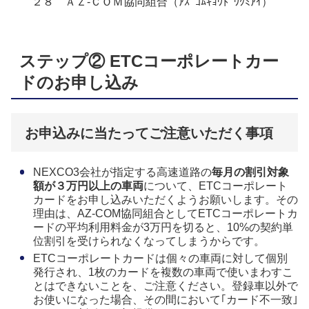
２８ ＡＺ-ＣＯＭ協同組合（ｱｽﾞｺﾑｷｮｳﾄﾞｳｸﾐｱｲ）
ステップ② ETCコーポレートカー
ドのお申し込み
お申込みに当たってご注意いただく事項
NEXCO3会社が指定する高速道路の
毎月の割引対象
額が３万円以上の車両
について、ETCコーポレート
カードをお申し込みいただくようお願いします。その
理由は、AZ-COM協同組合としてETCコーポレートカ
ードの平均利用料金が3万円を切ると、10%の契約単
位割引を受けられなくなってしまうからです。
ETCコーポレートカードは個々の車両に対して個別
発行され、1枚のカードを複数の車両で使いまわすこ
とはできないことを、ご注意ください。登録車以外で
お使いになった場合、その間において｢カード不一致｣