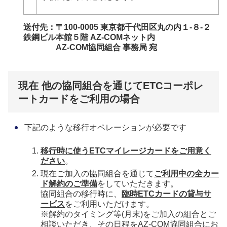
送付先：〒100-0005 東京都千代田区丸の内１-８-２
鉄鋼ビル本館５階 AZ-COMネット内
AZ-COM協同組合 事務局 宛
現在 他の協同組合を通じてETCコーポレ
ートカードをご利用の場合
下記のような移行オペレーションが必要です
移行時に使うETCマイレージカードをご用意く
ださい
。
現在ご加入の協同組合を通じて
ご利用中の
全カー
ド解約のご準備
をしていただきます。
協同組合の移行時に、
臨時ETCカードの貸与サ
ービス
をご利用いただけます。
※解約のタイミング等(月末)をご加入の組合とご
相談いただき、その日程をAZ-COM協同組合にお