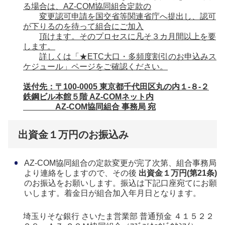
る場合は、AZ-COM協同組合定款の
変更認可申請を
国交省等関連省庁へ提出し、認可
が下りるのを待って組合にご加入
頂けます。そのプロセスに凡そ
３カ月間以上を要
します。
詳しくは「★ETC大口・多頻度割引のお申込みス
ケジュール」ページを
ご確認ください。
送付先：〒100-0005 東京都千代田区丸の内１-８-２
鉄鋼ビル本館５階 AZ-COMネット内
AZ-COM協同組合 事務局 宛
出資金１万円のお振込み
AZ-COM協同組合の定款変更が完了次第、組合事務局
より連絡をしますので、その後
出資金１万円(第21条)
のお振込をお願いします。振込は下記口座宛てにお願
いします。着金日が組合加入年月日となります。
埼玉りそな銀行 さいたま営業部 普通預金 ４１５２２