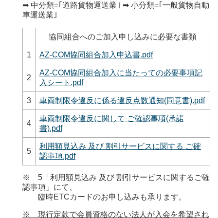
➡ 中分類=｢道路貨物運送業｣ ➡ 小分類=｢一般貨物自動
車運送業｣
協同組合へのご加入申し込みに必要な書類
1
AZ-COM協同組合加入申込書.pdf
AZ-COM協同組合加入に当たっての必要事項記
2
入シート.pdf
3
車両制限令違反に係る違反点数通知(同意書).pdf
車両制限令違反に関して ご確認事項(承諾
4
書).pdf
利用額見込み 及び 割引サービスに関する ご確
5
認事項.pdf
※ 5「利用額見込み 及び 割引サービスに関するご確
認事項」にて、
臨時ETCカードのお申し込みも承ります。
※ 現行定款で会員資格のない法人が入会を希望され