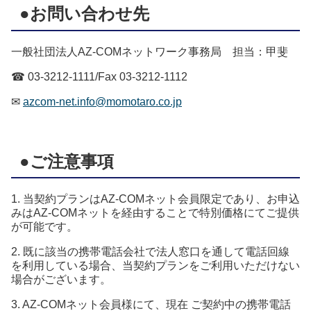
●お問い合わせ先
一般社団
法人
AZ-COM
ネットワーク事務局 担当：甲斐
☎
03-3212-1111/Fax 03-3212-1112
✉
azcom-net.info@momotaro.co.jp
●ご注意事項
1.
当
契約
プラン
は
AZ-COM
ネット会員限定であり、お申込
みは
AZ-COM
ネットを経由することで特別価格にてご提供
が可能です。
2.
既に該当の携帯電話会社で
法人
窓口を通して電話回線
を利用している場合、当
契約
プラン
を
ご利用いただけない
場合がございます。
3.
AZ-COM
ネット会員様にて、現在 ご
契約
中の携帯電話