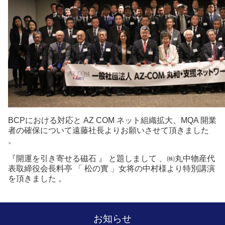
BCPにおける対応と AZ COM ネット組織拡大、MQA 開業
者の確保について遠藤社長よりお願いさせて頂きました
。
『開運を引き寄せる磁石 』 と題しまして 、㈱丸中物産代
表取締役会長料亭 「 松の實 」女将の中村様より特別講演
を頂きました 。
お知らせ